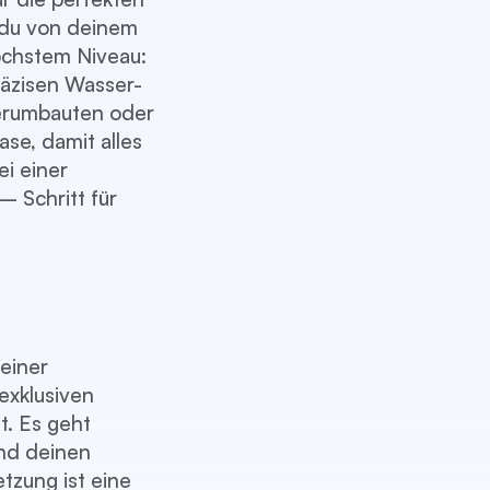
 du von deinem
höchstem Niveau:
räzisen Wasser-
terumbauten oder
se, damit alles
ei einer
 Schritt für
 einer
exklusiven
t. Es geht
und deinen
etzung ist eine