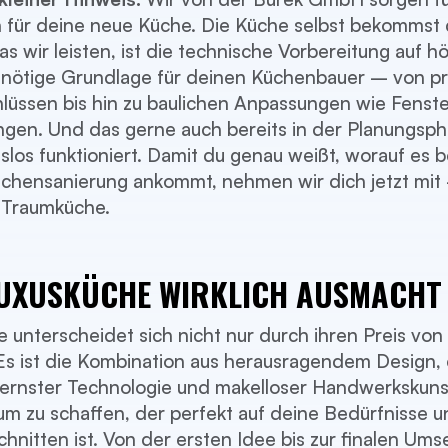
 für deine neue Küche. Die Küche selbst bekommst
s wir leisten, ist die technische Vorbereitung auf 
e nötige Grundlage für deinen Küchenbauer – von p
hlüssen bis hin zu baulichen Anpassungen wie Fens
en. Und das gerne auch bereits in der Planungspha
los funktioniert. Damit du genau weißt, worauf es b
hensanierung ankommt, nehmen wir dich jetzt mit –
r Traumküche.
LUXUSKÜCHE WIRKLICH AUSMACHT
 unterscheidet sich nicht nur durch ihren Preis von
s ist die Kombination aus herausragendem Design, 
dernster Technologie und makelloser Handwerkskuns
m zu schaffen, der perfekt auf deine Bedürfnisse 
hnitten ist. Von der ersten Idee bis zur finalen Ums