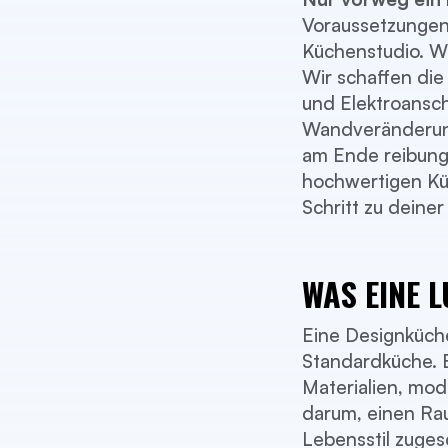
Voraussetzungen
Küchenstudio. Wa
Wir schaffen di
und Elektroansc
Wandveränderung
am Ende reibungs
hochwertigen Küc
Schritt zu deine
WAS EINE 
Eine Designküche
Standardküche. E
Materialien, mo
darum, einen Rau
Lebensstil zugesc