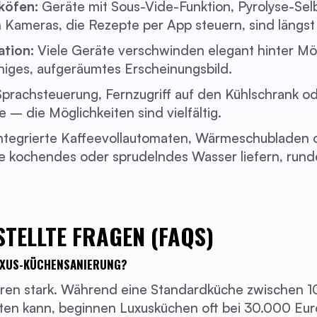
köfen:
Geräte mit Sous-Vide-Funktion, Pyrolyse-Sel
n Kameras, die Rezepte per App steuern, sind längst 
ation:
Viele Geräte verschwinden elegant hinter Mö
uhiges, aufgeräumtes Erscheinungsbild.
prachsteuerung, Fernzugriff auf den Kühlschrank o
 – die Möglichkeiten sind vielfältig.
ntegrierte Kaffeevollautomaten, Wärmeschubladen 
e kochendes oder sprudelndes Wasser liefern, rund
.
STELLTE FRAGEN (FAQS)
UXUS-KÜCHENSANIERUNG?
ieren stark. Während eine Standardküche zwischen 
ten kann, beginnen Luxusküchen oft bei 30.000 Eur