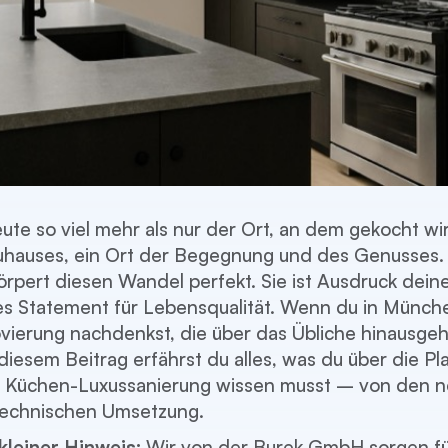
ute so viel mehr als nur der Ort, an dem gekocht wir
uhauses, ein Ort der Begegnung und des Genusses.
rpert diesen Wandel perfekt. Sie ist Ausdruck dein
ares Statement für Lebensqualität. Wenn du in Münch
ierung nachdenkst, die über das Übliche hinausgeht,
 diesem Beitrag erfährst du alles, was du über die P
 Küchen-Luxussanierung wissen musst – von den n
 technischen Umsetzung.
kleiner Hinweis:
Wir von der Burek GmbH sorgen fü