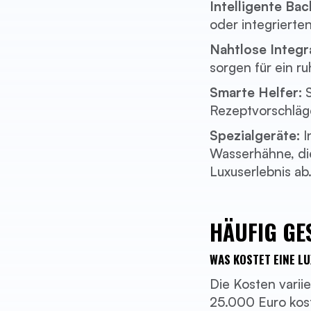
Intelligente Bac
oder integrierte
Nahtlose Integr
sorgen für ein r
Smarte Helfer:
S
Rezeptvorschläge
Spezialgeräte:
I
Wasserhähne, di
Luxuserlebnis ab
HÄUFIG GE
WAS KOSTET EINE L
Die Kosten vari
25.000 Euro kos