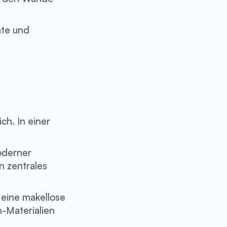
äte und
ch. In einer
oderner
n zentrales
 eine makellose
-Materialien