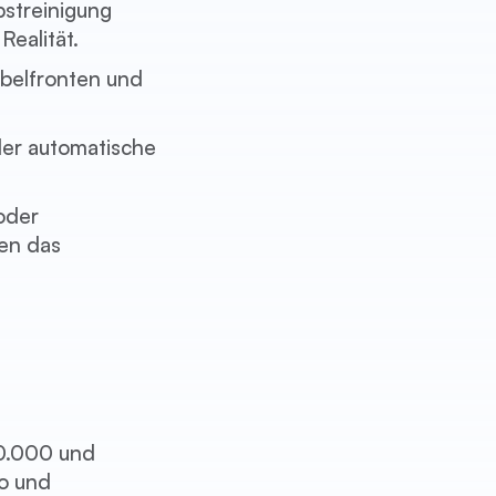
bstreinigung
Realität.
belfronten und
der automatische
oder
en das
10.000 und
o und