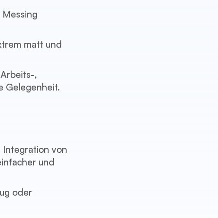
r Messing
extrem matt und
Arbeits-,
e Gelegenheit.
 Integration von
infacher und
zug oder