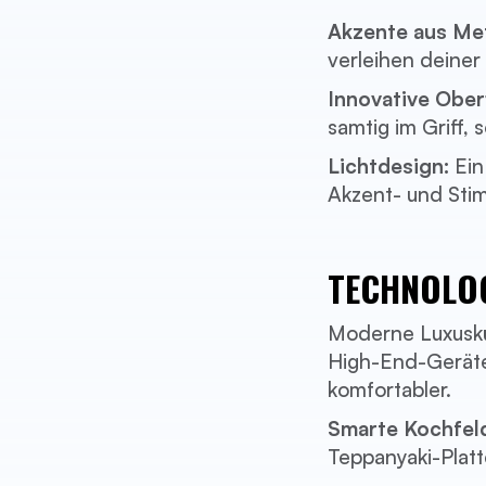
Akzente aus Met
verleihen deiner
Innovative Ober
samtig im Griff,
Lichtdesign:
Ein
Akzent- und Stim
TECHNOLOG
Moderne Luxusküc
High-End-Geräte
komfortabler.
Smarte Kochfel
Teppanyaki-Platte