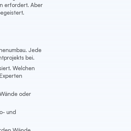
n erfordert. Aber
egeistert.
üchenumbau. Jede
projekts bei.
iert. Welchen
 Experten
h Wände oder
ro- und
erden Wände